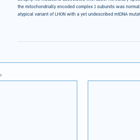
the mitochondrially encoded complex 1 subunits was normal. 
atypical variant of LHON with a yet undescribed mtDNA muta
ה