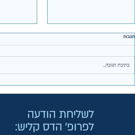
תגובות
כתיבת תגובה...
פסאודוטומור צרברי - השימוש בשדה
סימנים ארובתיי
ראייה ממוחשב מהיר למעקב אחר
לניקוז של פיסטו
ילדים צעירים עם יתר לחץ תוך גלגלתי
לשליחת הודעה
לפרופ' הדס קליש: