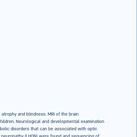
 atrophy and blindness. MRI of the brain 
hildren. Neurological and developmental examination 
abolic disorders that can be associated with optic 
ic neuropathy (LHON) were found and sequencing of 