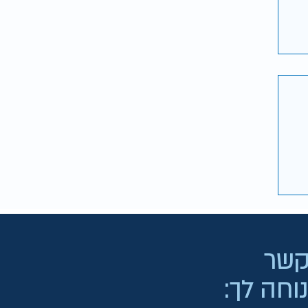
p
 קשר
וחה לך: