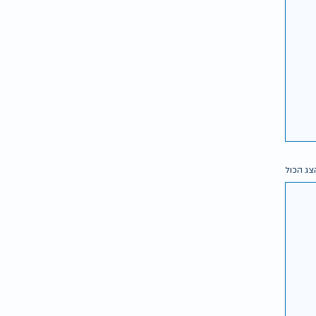
צג הכול