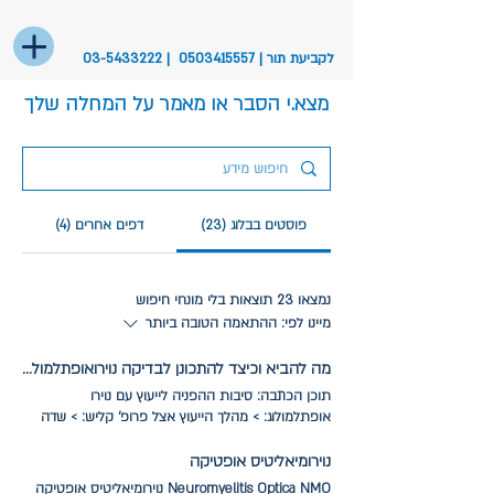
לקביעת תור |
0503415557
|
03-5433222
מצא.י הסבר או מאמר על המחלה שלך
פוסטים בבלוג (23)
דפים אחרים (4)
נמצאו 23 תוצאות בלי מונחי חיפוש
מיינו לפי:
ההתאמה הטובה ביותר
מה להביא וכיצד להתכונן לבדיקה נוירואופתלמולוגית?
תוכן הכתבה: סיבות ההפניה לייעוץ עם נוירו
אופתלמולוג: > מהלך הייעוץ אצל פרופ' קליש: > שדה
ראייה ממוחשב (24-2 או 30-2) וסריקת עצב ראייה
מסוג OCT : > הכנת תיק רפואי עם מידע מקדים: >
נוירומיאליטיס אופטיקה
דוגמאות למידע נוירואופתלמולוגי שניתן לקבל מבדיקת
Neuromyelitis Optica NMO נוירומיאליטיס אופטיקה