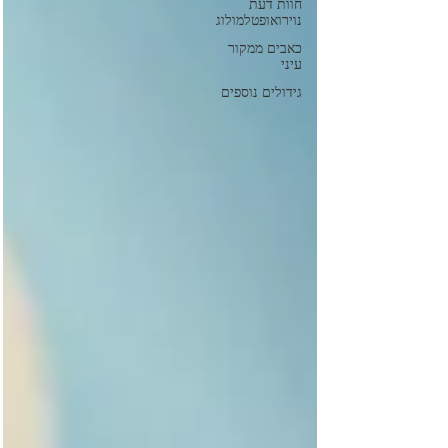
חוות דעת
נוירואופטלמולוג
כאבים ממקור
עיני
גידולים נוספים