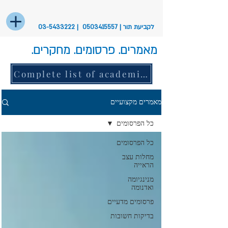
לקביעת תור |
0503415557
|
03-5433222
מאמרים. פרסומים. מחקרים.
Complete list of academic articles
מאמרים מקצועיים
כל הפרסומים
כל הפרסומים
מחלות עצב
הראייה
מנינגיומה
ואדנומה
פרסומים מדעיים
בדיקות חשובות