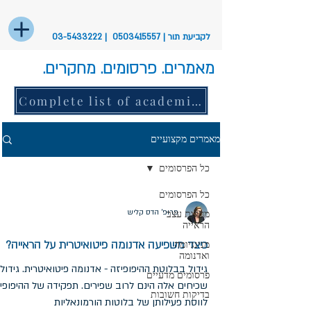
לקביעת תור |
0503415557
|
03-5433222
מאמרים. פרסומים. מחקרים.
Complete list of academic articles
מאמרים מקצועיים
כל הפרסומים
כל הפרסומים
פרופ' הדס קליש
מחלות עצב
הראייה
כיצד משפיעה אדנומה פיטואיטרית על הראייה?
מנינגיומה
ואדנומה
גידול בבלוטת ההיפופיזה - אדנומה פיטואיטרית. גידול
פרסומים מדעיים
שכיחים אלה הינם לרוב שפירים. תפקידה של ההיפופי
בדיקות חשובות
לווסת פעילותן של בלוטות הורמונאליות