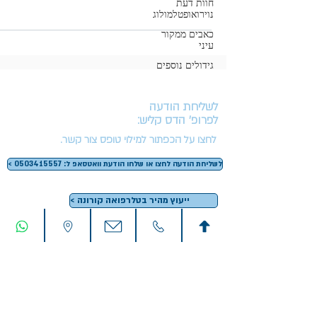
חוות דעת
נוירואופטלמולוג
כאבים ממקור
עיני
גידולים נוספים
לשליחת הודעה
לפרופ' הדס קליש:
לחצו על הכפתור למילוי טופס צור קשר.
< לשליחת הודעה לחצו או שלחו הודעת וואטסאפ ל: 0503415557
< ייעוץ מהיר בטלרפואה קורונה
ליצירת קשר
בדרך הנוחה לך:
בחרו בכפתורי צור הקשר בתחתית העמוד V
מרפאה פרטית: ביה"ח לעיניים "עין טל"